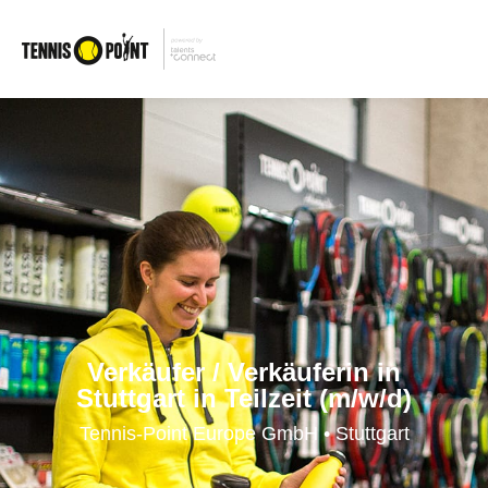
Verkäufer / Verkäuferin in
Stuttgart in Teilzeit (m/w/d)
Tennis-Point Europe GmbH • Stuttgart