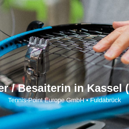
er / Besaiterin in Kassel 
Tennis-Point Europe GmbH • Fuldabrück