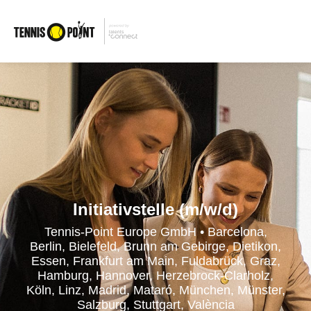
Initiativstelle (m/w/d)
Tennis-Point Europe GmbH • Barcelona,
Berlin, Bielefeld, Brunn am Gebirge, Dietikon,
Essen, Frankfurt am Main, Fuldabrück, Graz,
Hamburg, Hannover, Herzebrock-Clarholz,
Köln, Linz, Madrid, Mataró, München, Münster,
Salzburg, Stuttgart, València