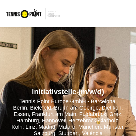
Initiativstelle (m/w/d)
Tennis-Point Europe GmbH • Barcelona,
Berlin, Bielefeld, Brunn am Gebirge, Dietikon,
Essen, Frankfurt am Main, Fuldabrück, Graz,
Hamburg, Hannover, Herzebrock-Clarholz,
Köln, Linz, Madrid, Mataró, München, Münster,
Salzburg, Stuttgart, València