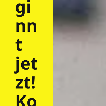
gi
nn
t
jet
zt!
Ko